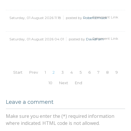
Comment Link
Saturday, 01 August 2026 11:18
posted by
RobertEmuck
Comment Link
Saturday, 01 August 2026 04:01
posted by
DavidFam
Start
Prev
1
2
3
4
5
6
7
8
9
10
Next
End
Leave a comment
Make sure you enter the (*) required information
where indicated. HTML code is not allowed.