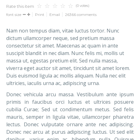
(0 votes)
Rate this item
font size
Print
Email
26366
comments
Nam non tempus diam, vitae luctus tortor. Nunc
dictum ullamcorper neque, sed pretium massa
consectetur sit amet. Maecenas ac quam in ante
suscipit blandit in nec diam. Nunc felis mi, mollis ut
massa ut, egestas pretium elit. Sed nulla massa,
viverra eget auctor sit amet, tincidunt sit amet lorem.
Duis euismod ligula ac mollis aliquam. Nulla nec elit
ultricies, iaculis urna ac, adipiscing urna.
Donec vehicula arcu massa. Vestibulum ante ipsum
primis in faucibus orci luctus et ultrices posuere
cubilia Curae; Sed ut condimentum metus. Sed felis
mauris, semper in ligula vitae, ullamcorper pharetra
lectus. Donec vulputate ornare ante nec adipiscing.
Donec nec arcu at purus adipiscing luctus. Ut sed elit
dapibus, varius enim ac, bibendum nulla. Quisque