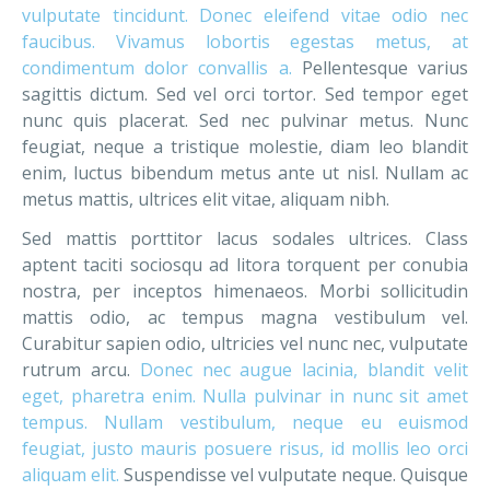
vulputate tincidunt. Donec eleifend vitae odio nec
faucibus. Vivamus lobortis egestas metus, at
condimentum dolor convallis a.
Pellentesque varius
sagittis dictum. Sed vel orci tortor. Sed tempor eget
nunc quis placerat. Sed nec pulvinar metus. Nunc
feugiat, neque a tristique molestie, diam leo blandit
enim, luctus bibendum metus ante ut nisl. Nullam ac
metus mattis, ultrices elit vitae, aliquam nibh.
Sed mattis porttitor lacus sodales ultrices. Class
aptent taciti sociosqu ad litora torquent per conubia
nostra, per inceptos himenaeos. Morbi sollicitudin
mattis odio, ac tempus magna vestibulum vel.
Curabitur sapien odio, ultricies vel nunc nec, vulputate
rutrum arcu.
Donec nec augue lacinia, blandit velit
eget, pharetra enim. Nulla pulvinar in nunc sit amet
tempus. Nullam vestibulum, neque eu euismod
feugiat, justo mauris posuere risus, id mollis leo orci
aliquam elit.
Suspendisse vel vulputate neque. Quisque