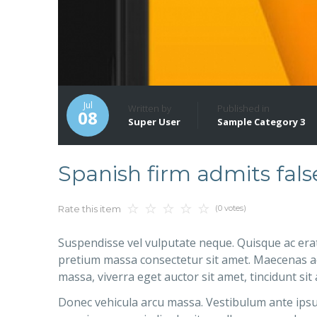
Jul
Written by
Published in
08
Super User
Sample Category 3
Spanish firm admits fal
(0 votes)
Rate this item
Suspendisse vel vulputate neque. Quisque ac era
pretium massa consectetur sit amet. Maecenas ac q
massa, viverra eget auctor sit amet, tincidunt sit
Donec vehicula arcu massa. Vestibulum ante ipsum