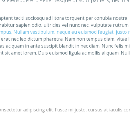
 aptent taciti sociosqu ad litora torquent per conubia nostra
abitur sapien odio, ultricies vel nunc nec, vulputate rutrum
empus. Nullam vestibulum, neque eu euismod feugiat, justo ma
erat nec leo dictum pharetra. Nam non tempus diam, vitae 
ac quam in ante suscipit blandit in nec diam. Nunc felis mi,
t sit amet lorem. Duis euismod ligula ac mollis aliquam. Nulla n
sectetur adipiscing elit. Fusce mi justo, cursus at iaculis co