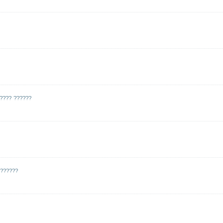
???? ??????
 ??????