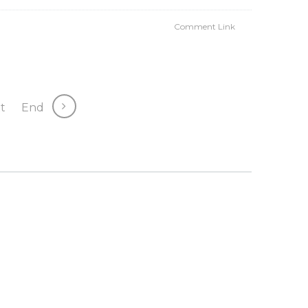
Comment Link
t
End