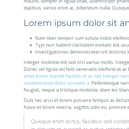
mauris, semper in ligula vitae, ullamcorper phare
dapibus, varius enim ac, bibendum nulla. Quisque
Lorem ipsum dolor sit am
Nam liber tempor cum soluta nobis eleifen
Typi non habent claritatem insitam; est usus 
Investigationes demonstraverunt lectores le
Integer molestie elit sed orci varius mollis. Inte
Donec vel ligula vel felis venenatis eleifend at 
amet lorem blandit facilisis et ac nisl. Integer v
condimentum dolor convallis a.
Pellentesque variu
feugiat, neque a tristique molestie, diam leo blan
Duis nec arcu et lorem posuere tempus ac dictum 
Fusce et lorem viverra, sagittis odio eu, pretium 
Quisque enim lectus, faucibus sed condime
in aliquam et, suscipit ac augue. Integer u