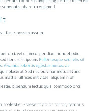
 nec arcu at purus adipiscing luctus. Ut sed elit
am venenatis pharetra euismod.
it
rat facer possim assum.
rper orci, vel ullamcorper diam nunc et odio.
 sed hendrerit ipsum.
Pellentesque sed felis sit
bus. Vivamus lobortis egestas metus, at
 quis placerat. Sed nec pulvinar metus. Nunc
mattis, ultrices elit vitae, aliquam nibh.
lestie, bibendum lectus quis, commodo orci.
in molestie. Praesent dolor tortor, tempus
landit purus. Maecenas eu volutpat arcu.