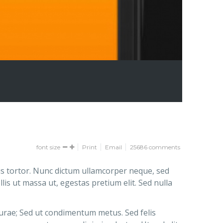
font size
Print
Email
25686
comments
us tortor. Nunc dictum ullamcorper neque, sed
is ut massa ut, egestas pretium elit. Sed nulla
Curae; Sed ut condimentum metus. Sed felis