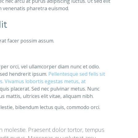
 nec arcu at purus adipiscing luctus. Ut sed elit
am venenatis pharetra euismod.
it
rat facer possim assum.
rper orci, vel ullamcorper diam nunc et odio.
 sed hendrerit ipsum.
Pellentesque sed felis sit
bus. Vivamus lobortis egestas metus, at
 quis placerat. Sed nec pulvinar metus. Nunc
mattis, ultrices elit vitae, aliquam nibh.
lestie, bibendum lectus quis, commodo orci.
in molestie. Praesent dolor tortor, tempus
landit purus. Maecenas eu volutpat arcu.