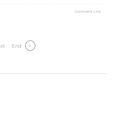
Comment Link
xt
End