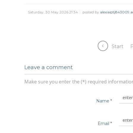
Saturday, 30 May 2026 21:34
posted by
alexiaiptj843009.a
Start
P
Leave a comment
Make sure you enter the (*) required informatio
Name *
Email *