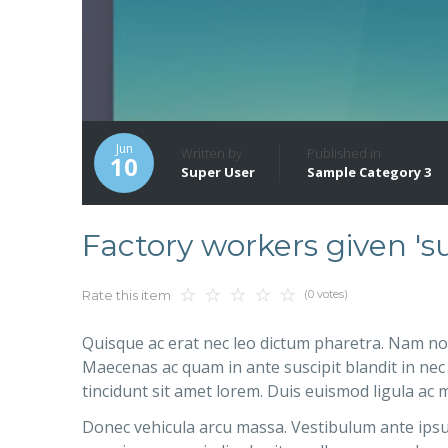
Jun
Written by
Published in
10
Super User
Sample Category 3
Factory workers given '
(0 votes)
Rate this item
Quisque ac erat nec leo dictum pharetra. Nam no
Maecenas ac quam in ante suscipit blandit in nec d
tincidunt sit amet lorem. Duis euismod ligula ac m
Donec vehicula arcu massa. Vestibulum ante ipsum