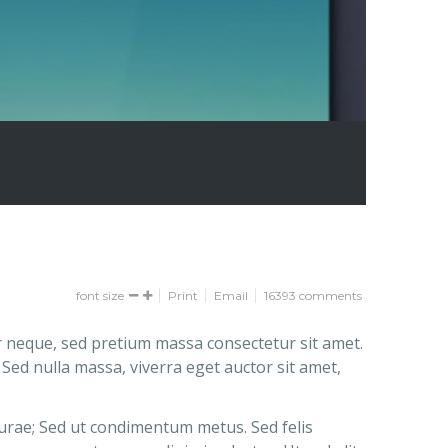
font size
Print
Email
16393
comments
r neque, sed pretium massa consectetur sit amet.
 Sed nulla massa, viverra eget auctor sit amet,
Curae; Sed ut condimentum metus. Sed felis