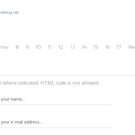
cidblog.net
rev
8
9
10
11
12
13
14
15
16
17
Ne
n where indicated. HTML code is not allowed.