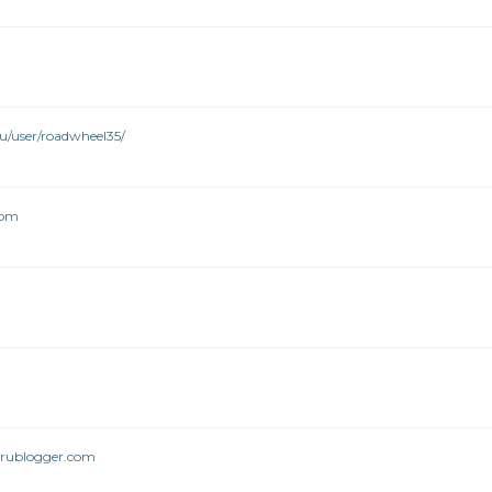
u/user/roadwheel35/
com
rublogger.com