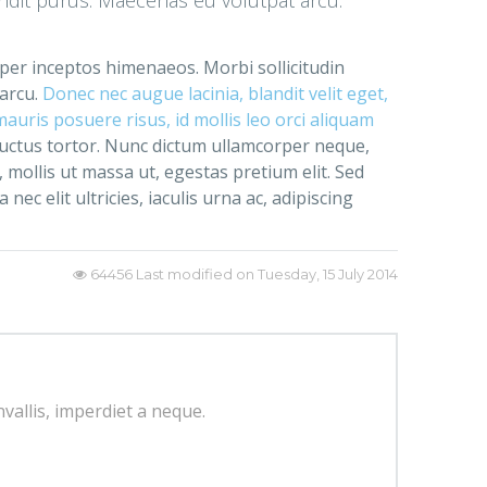
, per inceptos himenaeos. Morbi sollicitudin
 arcu.
Donec nec augue lacinia, blandit velit eget,
uris posuere risus, id mollis leo orci aliquam
luctus tortor. Nunc dictum ullamcorper neque,
 mollis ut massa ut, egestas pretium elit. Sed
ec elit ultricies, iaculis urna ac, adipiscing
64456
Last modified on Tuesday, 15 July 2014
nvallis, imperdiet a neque.