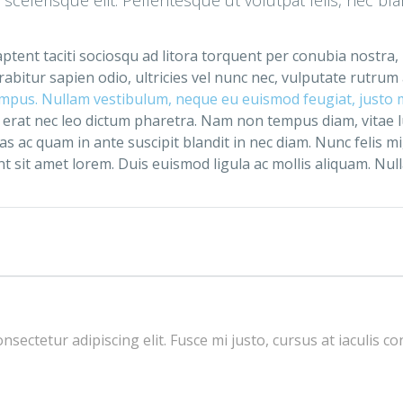
 aptent taciti sociosqu ad litora torquent per conubia nostra
abitur sapien odio, ultricies vel nunc nec, vulputate rutrum
empus. Nullam vestibulum, neque eu euismod feugiat, justo ma
erat nec leo dictum pharetra. Nam non tempus diam, vitae 
ac quam in ante suscipit blandit in nec diam. Nunc felis mi,
t sit amet lorem. Duis euismod ligula ac mollis aliquam. Nulla n
sectetur adipiscing elit. Fusce mi justo, cursus at iaculis co