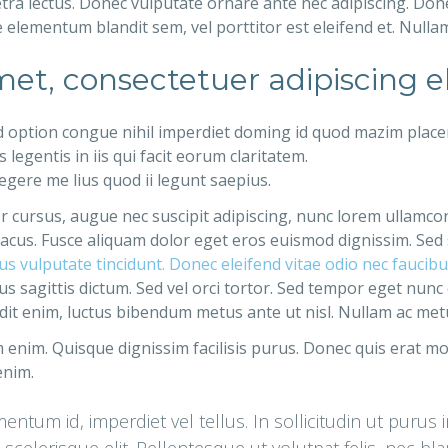
tra lectus. Donec vulputate ornare ante nec adipiscing. Donec
 elementum blandit sem, vel porttitor est eleifend et. Null
et, consectetuer adipiscing el
d option congue nihil imperdiet doming id quod mazim place
legentis in iis qui facit eorum claritatem.
gere me lius quod ii legunt saepius.
ger cursus, augue nec suscipit adipiscing, nunc lorem ullamco
ac lacus. Fusce aliquam dolor eget eros euismod dignissim. Sed
arius vulputate tincidunt. Donec eleifend vitae odio nec fauci
s sagittis dictum. Sed vel orci tortor. Sed tempor eget nunc
dit enim, luctus bibendum metus ante ut nisl. Nullam ac metus 
enim. Quisque dignissim facilisis purus. Donec quis erat mo
enim.
ntum id, imperdiet vel tellus. In sollicitudin ut purus 
t scelerisque elit. Pellentesque ut volutpat felis, nec b