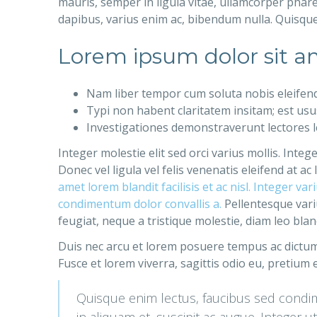
mauris, semper in ligula vitae, ullamcorper phare
dapibus, varius enim ac, bibendum nulla. Quisque
Lorem ipsum dolor sit am
Nam liber tempor cum soluta nobis eleifen
Typi non habent claritatem insitam; est usus 
Investigationes demonstraverunt lectores le
Integer molestie elit sed orci varius mollis. Inte
Donec vel ligula vel felis venenatis eleifend at 
amet lorem blandit facilisis et ac nisl. Integer v
condimentum dolor convallis a.
Pellentesque variu
feugiat, neque a tristique molestie, diam leo blan
Duis nec arcu et lorem posuere tempus ac dictum 
Fusce et lorem viverra, sagittis odio eu, pretium 
Quisque enim lectus, faucibus sed condime
in aliquam et, suscipit ac augue. Integer u